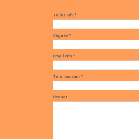
Teljes név *
Cégnév *
Email cím *
Telefonszám *
Üzenet