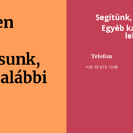
Segítünk,
en
Egyéb ka
l
ásunk,
Telefon
+36 30 610 1048
 alábbi