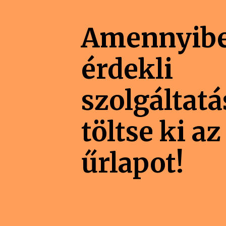
Amennyib
érdekli
szolgáltat
töltse ki az
űrlapot!