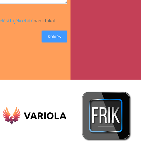
elési tájékoztató
ban írtakat
Küldés