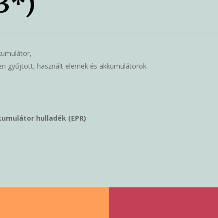
33*)
kumulátor,
sen gyűjtött, használt elemek és akkumulátorok
umulátor hulladék (EPR)