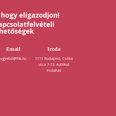
 hogy eligazodjon!
pcsolatfelvételi
ehetőségek
Email
Iroda
ugyvitel@frik.hu
1115 Budapest, Csóka
utca 7-13. Autókut
Irodaház