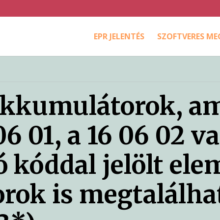
EPR JELENTÉS
SZOFTVERES M
akkumulátorok, a
06 01, a 16 06 02 v
ó kóddal jelölt ele
rok is megtalálh