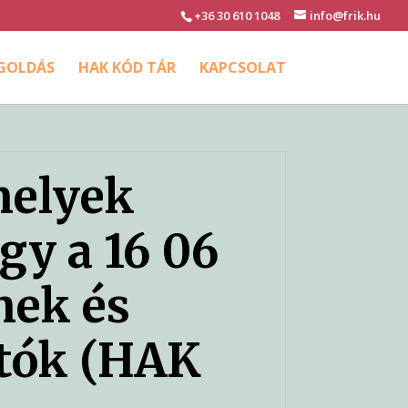
+36 30 610 1048
info@frik.hu
EGOLDÁS
HAK KÓD TÁR
KAPCSOLAT
melyek
agy a 16 06
mek és
atók (HAK