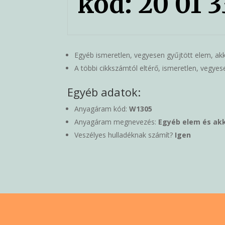
kód: 20 01 
Egyéb ismeretlen, vegyesen gyűjtött elem, ak
A többi cikkszámtól eltérő, ismeretlen, vegye
Egyéb adatok:
Anyagáram kód:
W1305
Anyagáram megnevezés:
Egyéb elem és akk
Veszélyes hulladéknak számít?
Igen