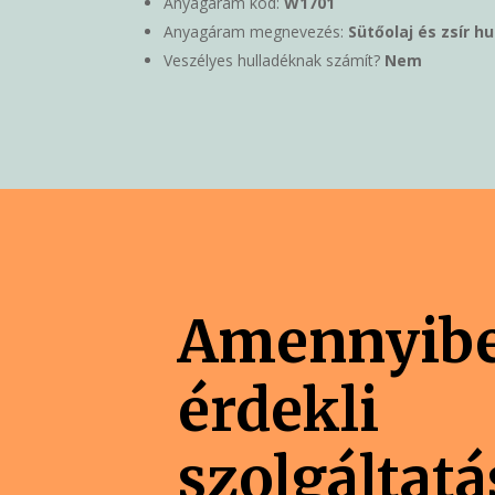
Anyagáram kód:
W1701
Anyagáram megnevezés:
Sütőolaj és zsír h
Veszélyes hulladéknak számít?
Nem
Amennyib
érdekli
szolgáltat