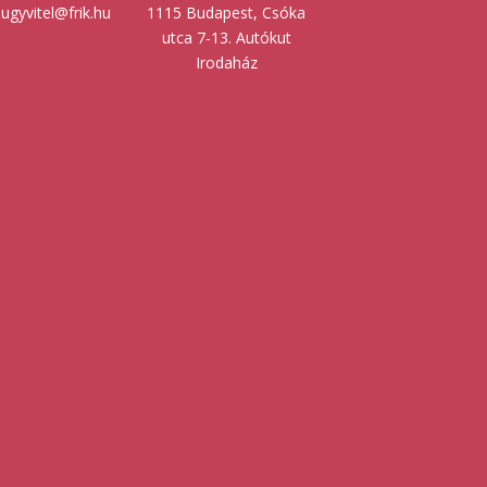
ugyvitel@frik.hu
1115 Budapest, Csóka
utca 7-13. Autókut
Irodaház