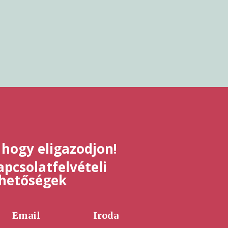
 hogy eligazodjon!
pcsolatfelvételi
ehetőségek
Email
Iroda