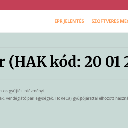
EPR JELENTÉS
SZOFTVERES M
ír (HAK kód: 20 01 
ontos gyűjtés intézményi,
, vendéglátóipari egységek, HoReCa) gyűjtőjárattal elhozott használt 