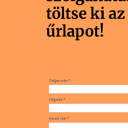
töltse ki az
űrlapot!
Teljes név *
Cégnév *
Email cím *