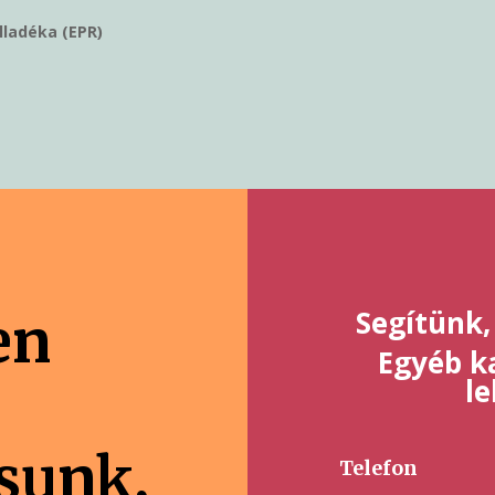
ulladéka (EPR)
Segítünk,
en
Egyéb ka
l
ásunk,
Telefon