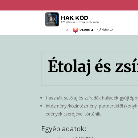
Étolaj és zs
Használt sütőlaj és zsíradék hulladék gyűjtőp
Intézményi/közintézményi partnerektől (konyhák
edények cseréjével történik.
Egyéb adatok: