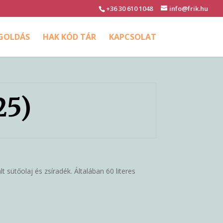
+36 30 610 1048
info@frik.hu
EGOLDÁS
HAK KÓD TÁR
KAPCSOLAT
25)
sütőolaj és zsíradék. Általában 60 literes