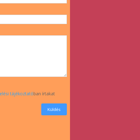
elési tájékoztató
ban írtakat
Küldés