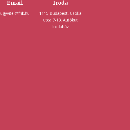
Email
Iroda
ugyvitel@frik.hu
1115 Budapest, Csóka
utca 7-13. Autókut
Irodaház