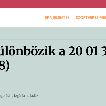
EPR JELENTÉS
SZOFTVERES M
ülönbözik a 20 01 
8)
lási jellegű fa hulladék