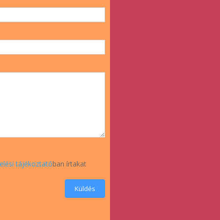
elési tájékoztató
ban írtakat
Küldés