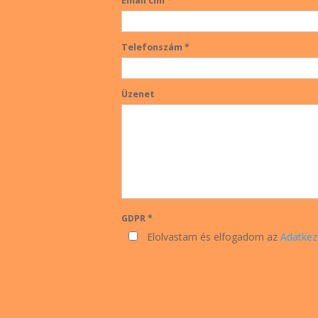
Email cím *
Telefonszám *
Üzenet
GDPR *
Elolvastam és elfogadom az
Adatkez