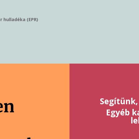
r hulladéka (EPR)
Segítünk,
en
Egyéb ka
l