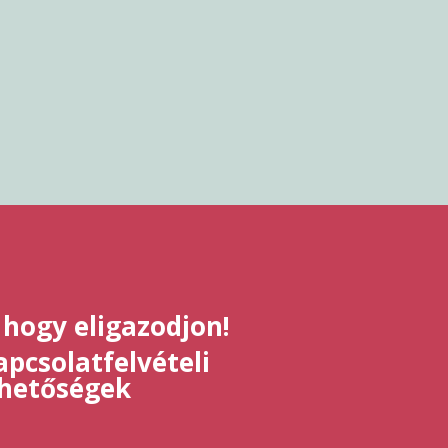
 hogy eligazodjon!
pcsolatfelvételi
ehetőségek