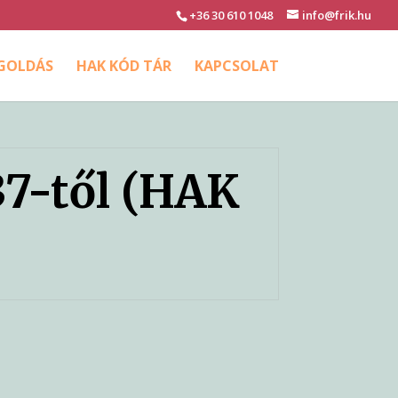
+36 30 610 1048
info@frik.hu
EGOLDÁS
HAK KÓD TÁR
KAPCSOLAT
37-től (HAK