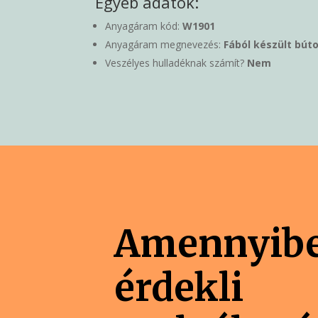
Egyéb adatok:
Anyagáram kód:
W1901
Anyagáram megnevezés:
Fából készült búto
Veszélyes hulladéknak számít?
Nem
Amennyib
érdekli