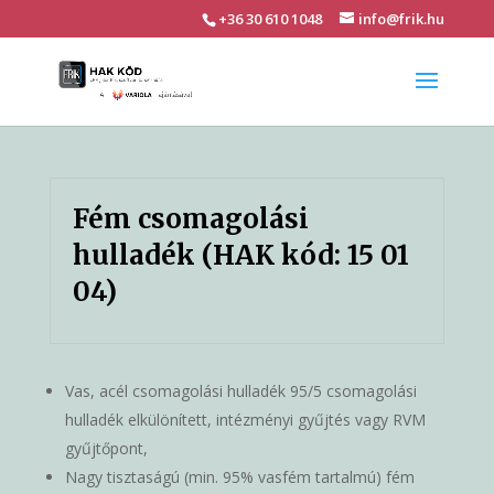
+36 30 610 1048
info@frik.hu
Fém csomagolási
hulladék (HAK kód: 15 01
04)
Vas, acél csomagolási hulladék 95/5 csomagolási
hulladék elkülönített, intézményi gyűjtés vagy RVM
gyűjtőpont,
Nagy tisztaságú (min. 95% vasfém tartalmú) fém