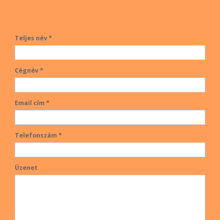
Teljes név *
Cégnév *
Email cím *
Telefonszám *
Üzenet