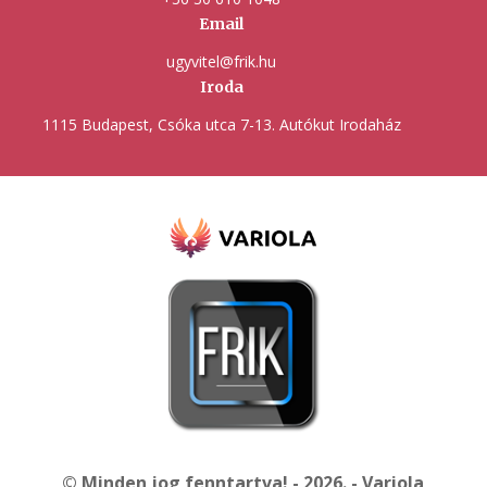
Email
ugyvitel@frik.hu
Iroda
1115 Budapest, Csóka utca 7-13. Autókut Irodaház
© Minden jog fenntartva! - 2026. - Variola