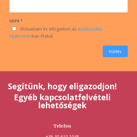
GDPR *
Elolvastam és elfogadom az
Adatkezelési
tájékoztató
ban írtakat
Küldés
Segítünk, hogy eligazodjon!
Egyéb kapcsolatfelvételi
lehetőségek
Telefon
+36 30 610 1048