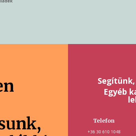
lladék
Segítünk,
en
Egyéb ka
l
ásunk,
Telefon
+36 30 610 1048