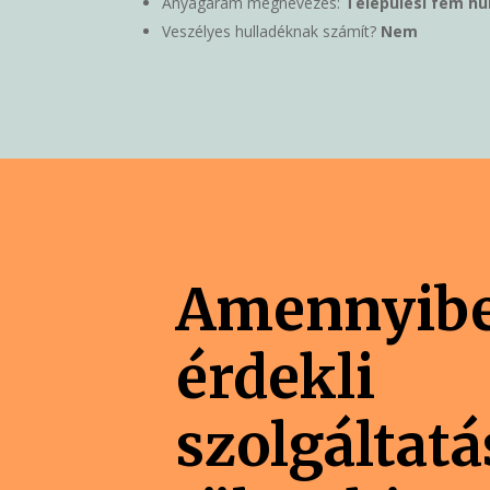
Anyagáram megnevezés:
Települési fém hu
Veszélyes hulladéknak számít?
Nem
Amennyib
érdekli
szolgáltat