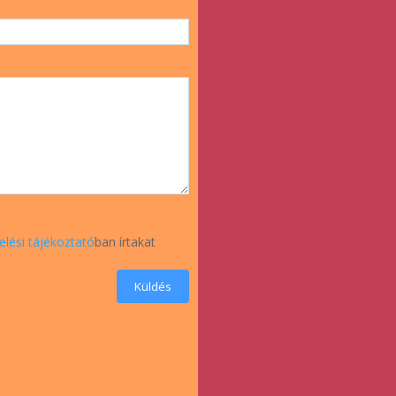
elési tájékoztató
ban írtakat
Küldés