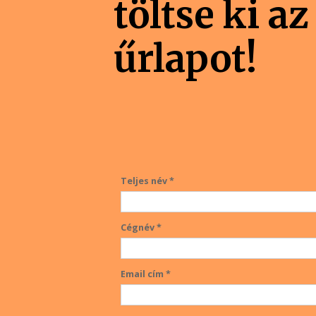
töltse ki az
űrlapot!
Teljes név *
Cégnév *
Email cím *