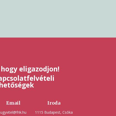
 hogy eligazodjon!
pcsolatfelvételi
ehetőségek
Email
Iroda
ugyvitel@frik.hu
1115 Budapest, Csóka