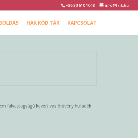
+36 30 610 1048
info@frik.hu
EGOLDÁS
HAK KÓD TÁR
KAPCSOLAT
 cm falvastagságú kevert vas öntvény hulladék