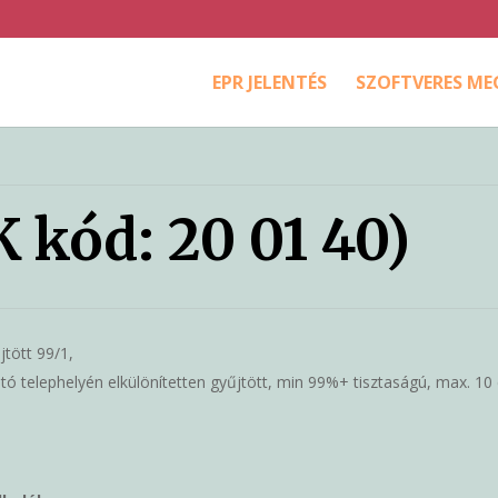
EPR JELENTÉS
SZOFTVERES M
kód: 20 01 40)
jtött 99/1,
ó telephelyén elkülönítetten gyűjtött, min 99%+ tisztaságú, max. 10