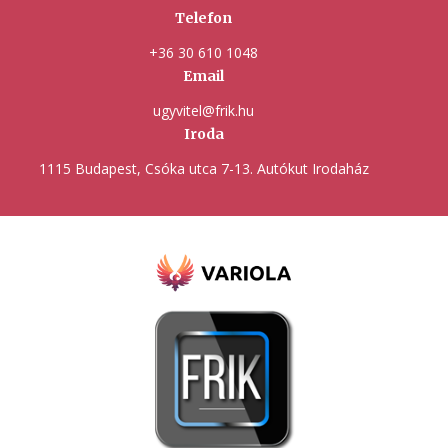
Telefon
+36 30 610 1048
Email
ugyvitel@frik.hu
Iroda
1115 Budapest, Csóka utca 7-13. Autókut Irodaház