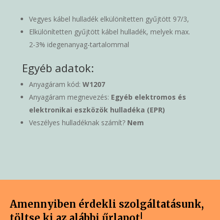
Vegyes kábel hulladék elkülönítetten gyűjtött 97/3,
Elkülönítetten gyűjtött kábel hulladék, melyek max.
2-3% idegenanyag-tartalommal
Egyéb adatok:
Anyagáram kód:
W1207
Anyagáram megnevezés:
Egyéb elektromos és
elektronikai eszközök hulladéka (EPR)
Veszélyes hulladéknak számít?
Nem
Amennyiben érdekli szolgáltatásunk,
töltse ki az alábbi űrlapot!