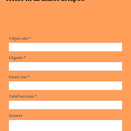
Teljes név *
Cégnév *
Email cím *
Telefonszám *
Üzenet