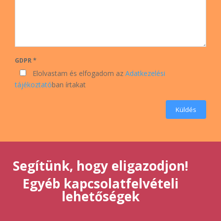
GDPR *
Elolvastam és elfogadom az
Adatkezelési
tájékoztató
ban írtakat
Küldés
Segítünk, hogy eligazodjon!
Egyéb kapcsolatfelvételi
lehetőségek