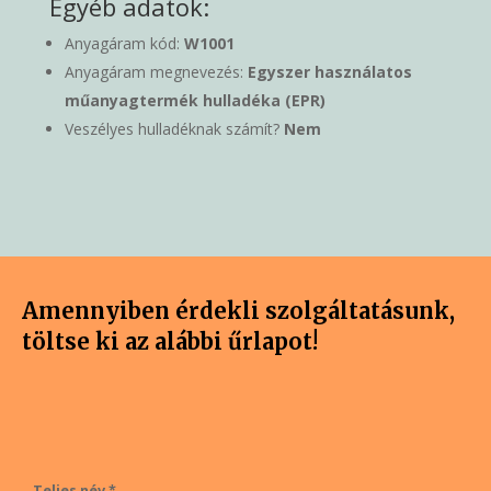
Egyéb adatok:
Anyagáram kód:
W1001
Anyagáram megnevezés:
Egyszer használatos
műanyagtermék hulladéka (EPR)
Veszélyes hulladéknak számít?
Nem
Amennyiben érdekli szolgáltatásunk,
töltse ki az alábbi űrlapot!
Teljes név *