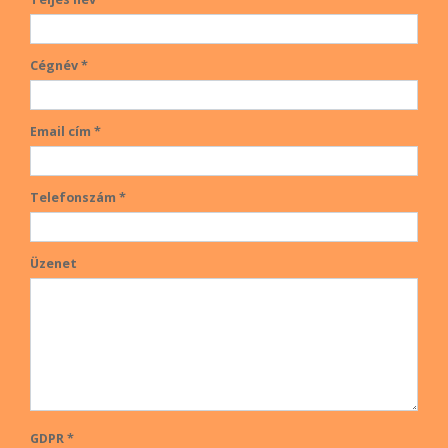
Cégnév *
Email cím *
Telefonszám *
Üzenet
GDPR *