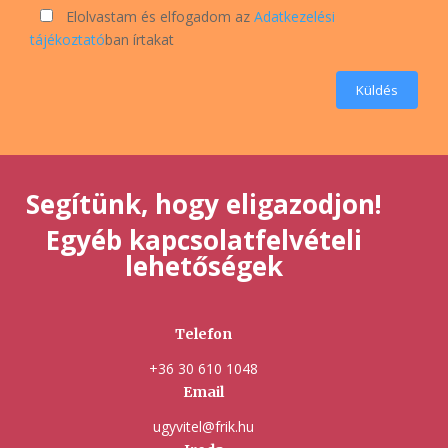
Elolvastam és elfogadom az
Adatkezelési
tájékoztató
ban írtakat
Küldés
Segítünk, hogy eligazodjon!
Egyéb kapcsolatfelvételi
lehetőségek
Telefon
+36 30 610 1048
Email
ugyvitel@frik.hu