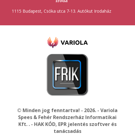
Iroda
1115 Budapest, Csóka utca 7-13. Autókut Irodaház
© Minden jog fenntartva! - 2026. - Variola
Spees & Fehér Rendszerház Informatikai
Kft. . - HAK KÓD, EPR jelentés szoftver és
tanácsadás