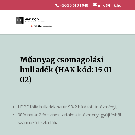
+36 30 610 1048
info@frik.hu
Műanyag csomagolási
hulladék (HAK kód: 15 01
02)
LDPE fólia hulladék natúr 98/2 bálázott intézményi,
98% natúr 2 % színes tartalmú intézményi gyűjtésből
származó tiszta fólia