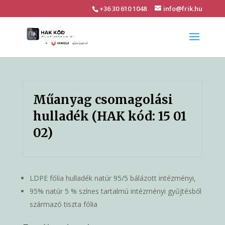
+36 30 610 1048
info@frik.hu
Műanyag csomagolási
hulladék (HAK kód: 15 01
02)
LDPE fólia hulladék natúr 95/5 bálázott intézményi,
95% natúr 5 % színes tartalmú intézményi gyűjtésből
származó tiszta fólia