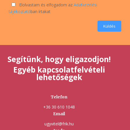
Elolvastam és elfogadom az
Adatkezelési
tájékoztató
ban írtakat
Küldés
Segítünk, hogy eligazodjon!
Egyéb kapcsolatfelvételi
lehetőségek
Telefon
+36 30 610 1048
Email
ugyvitel@frik.hu