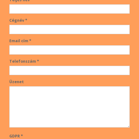
Cégnév *
Email cím *
Telefonszám *
Üzenet
GDPR *