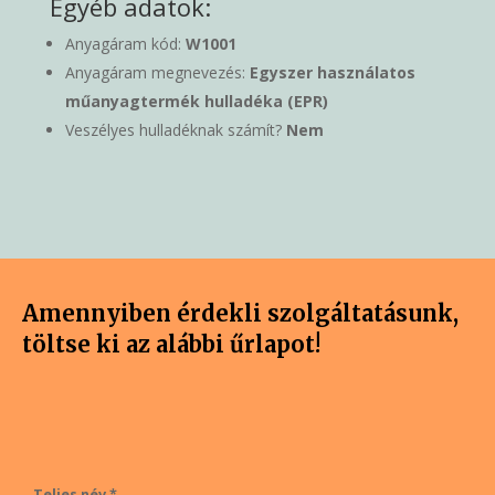
Egyéb adatok:
Anyagáram kód:
W1001
Anyagáram megnevezés:
Egyszer használatos
műanyagtermék hulladéka (EPR)
Veszélyes hulladéknak számít?
Nem
Amennyiben érdekli szolgáltatásunk,
töltse ki az alábbi űrlapot!
Teljes név *