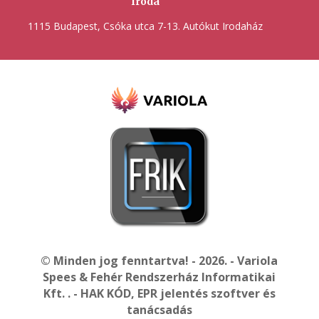
Iroda
1115 Budapest, Csóka utca 7-13. Autókut Irodaház
© Minden jog fenntartva! - 2026. - Variola
Spees & Fehér Rendszerház Informatikai
Kft. . - HAK KÓD, EPR jelentés szoftver és
tanácsadás