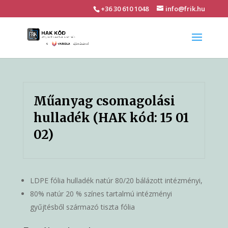
+36 30 610 1048
info@frik.hu
Műanyag csomagolási
hulladék (HAK kód: 15 01
02)
LDPE fólia hulladék natúr 80/20 bálázott intézményi,
80% natúr 20 % színes tartalmú intézményi
gyűjtésből származó tiszta fólia