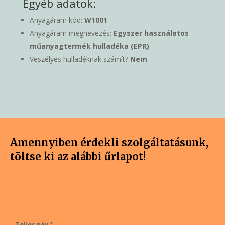
Egyéb adatok:
Anyagáram kód:
W1001
Anyagáram megnevezés:
Egyszer használatos
műanyagtermék hulladéka (EPR)
Veszélyes hulladéknak számít?
Nem
Amennyiben érdekli szolgáltatásunk,
töltse ki az alábbi űrlapot!
Teljes név *