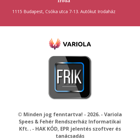
Iroda
1115 Budapest, Csóka utca 7-13. Autókut Irodaház
© Minden jog fenntartva! - 2026. - Variola
Spees & Fehér Rendszerház Informatikai
Kft. . - HAK KÓD, EPR jelentés szoftver és
tanácsadás