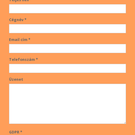
Cégnév *
Email cím *
Telefonszám *
Üzenet
GDPR *