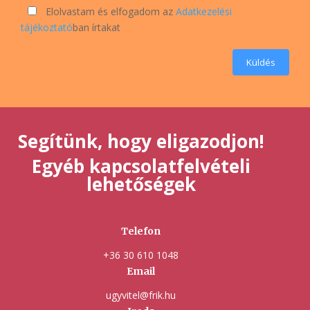
Elolvastam és elfogadom az
Adatkezelési
tájékoztató
ban írtakat
Küldés
Segítünk, hogy eligazodjon!
Egyéb kapcsolatfelvételi
lehetőségek
Telefon
+36 30 610 1048
Email
ugyvitel@frik.hu