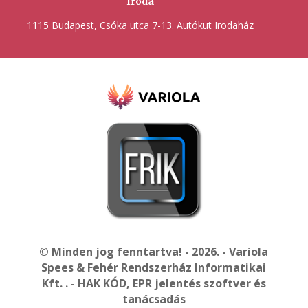
Iroda
1115 Budapest, Csóka utca 7-13. Autókut Irodaház
© Minden jog fenntartva! - 2026. - Variola
Spees & Fehér Rendszerház Informatikai
Kft. . - HAK KÓD, EPR jelentés szoftver és
tanácsadás