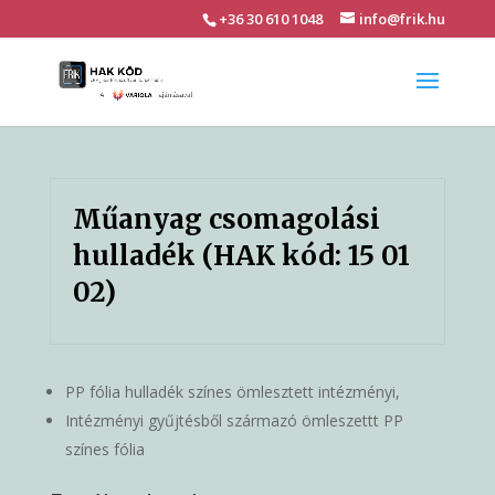
+36 30 610 1048
info@frik.hu
Műanyag csomagolási
hulladék (HAK kód: 15 01
02)
PP fólia hulladék színes ömlesztett intézményi,
Intézményi gyűjtésből származó ömleszettt PP
színes fólia