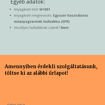
Egyéb adatok:
Anyagáram kód:
W1001
Anyagáram megnevezés:
Egyszer használatos
műanyagtermék hulladéka (EPR)
Veszélyes hulladéknak számít?
Nem
Amennyiben érdekli szolgáltatásunk,
töltse ki az alábbi űrlapot!
Teljes név *