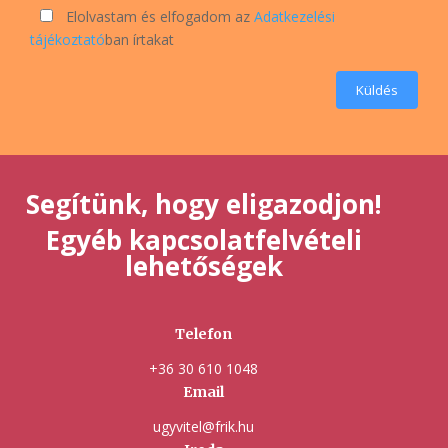
Elolvastam és elfogadom az
Adatkezelési
tájékoztató
ban írtakat
Küldés
Segítünk, hogy eligazodjon!
Egyéb kapcsolatfelvételi
lehetőségek
Telefon
+36 30 610 1048
Email
ugyvitel@frik.hu