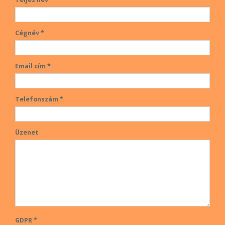
Cégnév *
Email cím *
Telefonszám *
Üzenet
GDPR *