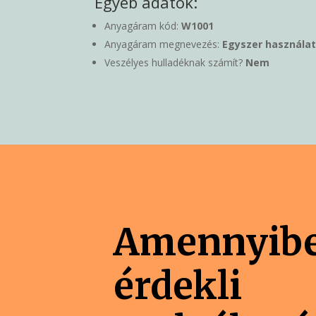
Egyéb adatok:
Anyagáram kód:
W1001
Anyagáram megnevezés:
Egyszer használa
Veszélyes hulladéknak számít?
Nem
Amennyib
érdekli