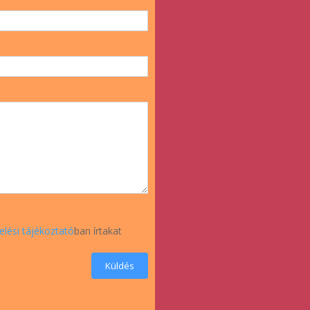
elési tájékoztató
ban írtakat
Küldés