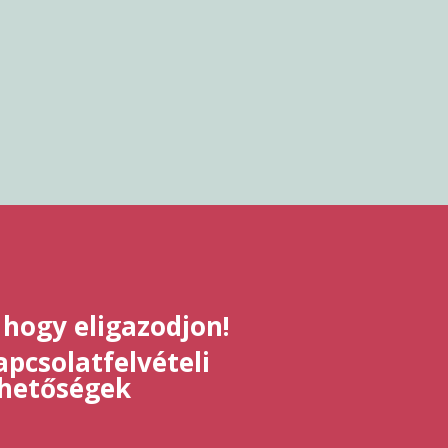
 hogy eligazodjon!
pcsolatfelvételi
ehetőségek