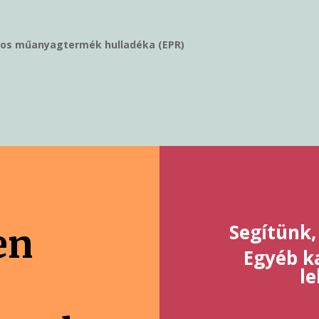
tos műanyagtermék hulladéka (EPR)
Segítünk,
en
Egyéb ka
l