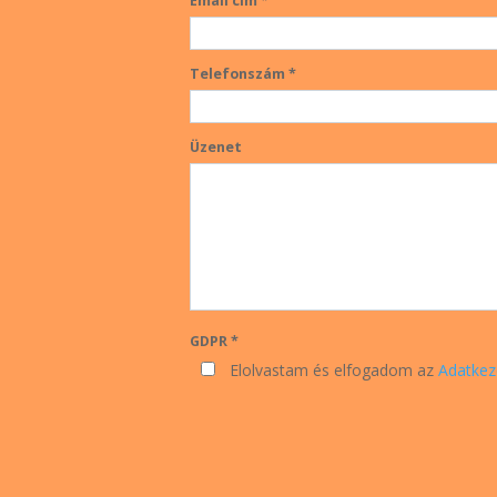
Email cím *
Telefonszám *
Üzenet
GDPR *
Elolvastam és elfogadom az
Adatkez