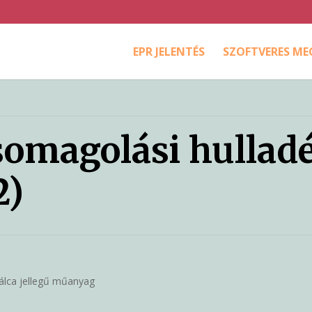
EPR JELENTÉS
SZOFTVERES M
omagolási hullad
2)
tálca jellegű műanyag