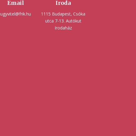
Email
Iroda
ugyvitel@frik.hu
1115 Budapest, Csóka
utca 7-13. Autókut
Irodaház