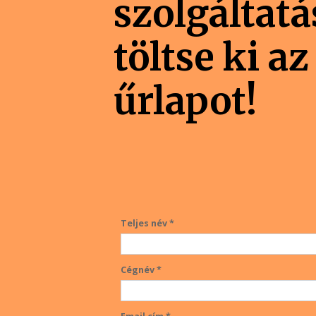
szolgáltat
töltse ki az
űrlapot!
Teljes név *
Cégnév *