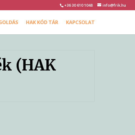
+36 30 610 1048
info@frik.hu
EGOLDÁS
HAK KÓD TÁR
KAPCSOLAT
ék (HAK