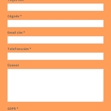
Cégnév *
Email cím *
Telefonszám *
Üzenet
GDPR *