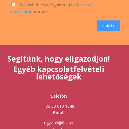
Elolvastam és elfogadom az
Adatkezelési
tájékoztató
ban írtakat
Küldés
Segítünk, hogy eligazodjon!
Egyéb kapcsolatfelvételi
lehetőségek
Telefon
+36 30 610 1048
Email
ugyvitel@frik.hu