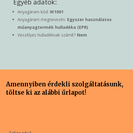
Egyéb adatok:
Anyagáram kód:
W1001
Anyagáram megnevezés:
Egyszer használatos
műanyagtermék hulladéka (EPR)
Veszélyes hulladéknak számít?
Nem
Amennyiben érdekli szolgáltatásunk,
töltse ki az alábbi űrlapot!
Teljes név *