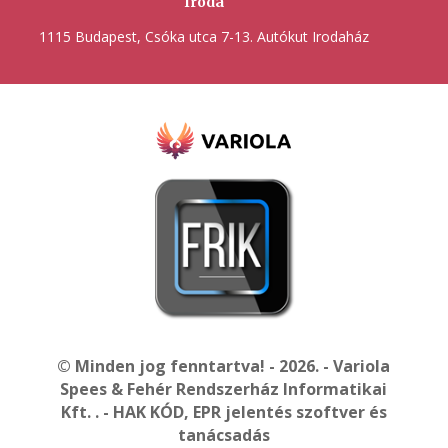
Iroda
1115 Budapest, Csóka utca 7-13. Autókut Irodaház
© Minden jog fenntartva! - 2026. - Variola
Spees & Fehér Rendszerház Informatikai
Kft. . - HAK KÓD, EPR jelentés szoftver és
tanácsadás