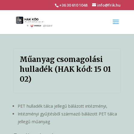
+36 30 610 1048
info@frik.hu
Műanyag csomagolási
hulladék (HAK kód: 15 01
02)
PET hulladék tálca jellegű bálázott intézményi,
Intézményi gyűjtésből származó bálázott PET tálca
jellegű műanyag