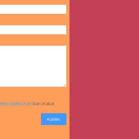
elési tájékoztató
ban írtakat
Küldés