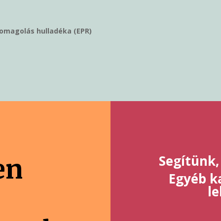
somagolás hulladéka (EPR)
Segítünk,
en
Egyéb ka
l