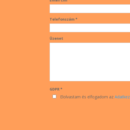
Email cím *
Telefonszám *
Üzenet
GDPR *
Elolvastam és elfogadom az
Adatkez