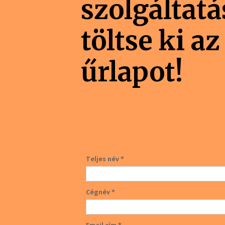
szolgáltat
töltse ki az
űrlapot!
Teljes név *
Cégnév *