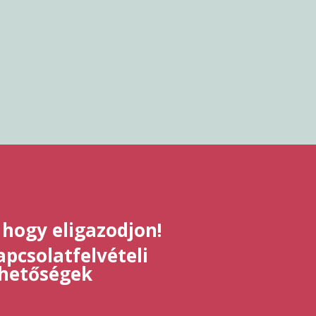
 hogy eligazodjon!
pcsolatfelvételi
ehetőségek