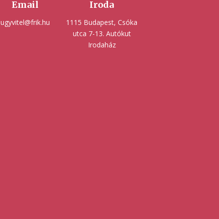
Email
Iroda
ugyvitel@frik.hu
1115 Budapest, Csóka
utca 7-13. Autókut
Irodaház