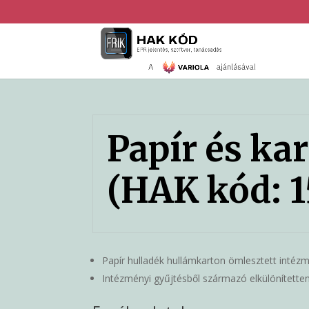
Papír és ka
(HAK kód: 1
Papír hulladék hullámkarton ömlesztett intézm
Intézményi gyűjtésből származó elkülönítette