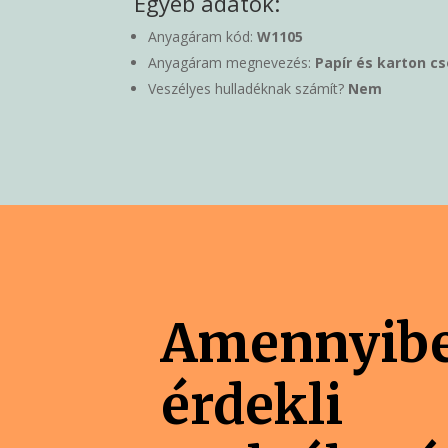
Egyéb adatok:
Anyagáram kód:
W1105
Anyagáram megnevezés:
Papír és karton c
Veszélyes hulladéknak számít?
Nem
Amennyib
érdekli