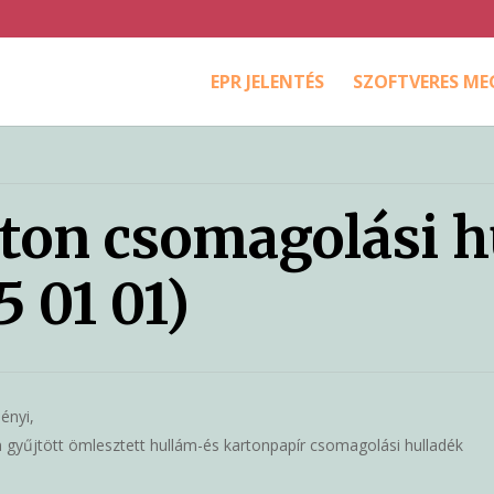
EPR JELENTÉS
SZOFTVERES M
rton csomagolási 
5 01 01)
ényi,
n gyűjtött ömlesztett hullám-és kartonpapír csomagolási hulladék