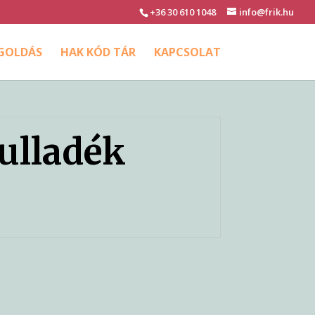
+36 30 610 1048
info@frik.hu
EGOLDÁS
HAK KÓD TÁR
KAPCSOLAT
hulladék