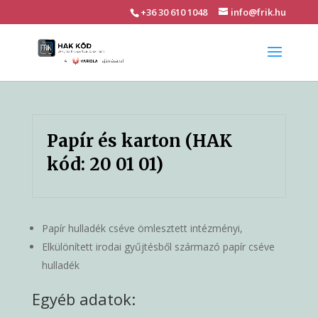
+36 30 610 1048
info@frik.hu
Papír és karton (HAK
kód: 20 01 01)
Papír hulladék cséve ömlesztett intézményi,
Elkülönített irodai gyűjtésből származó papír cséve
hulladék
Egyéb adatok: