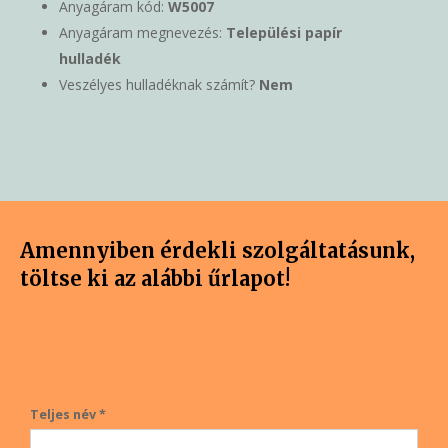
Anyagáram kód:
W5007
Anyagáram megnevezés:
Települési papír
hulladék
Veszélyes hulladéknak számít?
Nem
Amennyiben érdekli szolgáltatásunk,
töltse ki az alábbi űrlapot!
Teljes név *