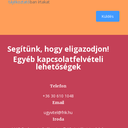
tájékoztató
ban írtakat
Küldés
Segítünk, hogy eligazodjon!
Egyéb kapcsolatfelvételi
lehetőségek
Telefon
+36 30 610 1048
Email
ugyvitel@frik.hu
Iroda