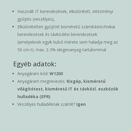
Használt IT berendezések, elkülönített, intézményi
gyűjtés (veszélyes),
Elkülönítetten gyűjtött kisméretű számítástechnikai
berendezések és távközlési berendezések
(amelyeknek egyik külső mérete sem haladja meg az
50 cm-t). max. 2-3% idegenanyag-tartalommal
Egyéb adatok:
Anyagáram kód:
W1203
Anyagáram megnevezés:
Kisgép, kisméretű
világítótest, kisméretű IT és távközl. eszközök
hulladéka (EPR)
Veszélyes hulladéknak számít?
Igen