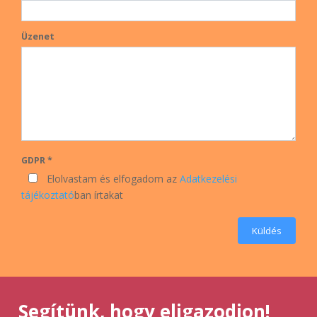
Üzenet
GDPR *
Elolvastam és elfogadom az
Adatkezelési
tájékoztató
ban írtakat
Küldés
Segítünk, hogy eligazodjon!