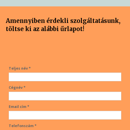
Amennyiben érdekli szolgáltatásunk,
töltse ki az alábbi űrlapot!
Teljes név *
Cégnév *
Email cím *
Telefonszám *