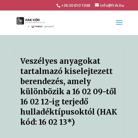
+36 30 610 1048
info@frik.hu
Veszélyes anyagokat
tartalmazó kiselejtezett
berendezés, amely
különbözik a 16 02 09-től
16 02 12-ig terjedő
hulladéktípusoktól (HAK
kód: 16 02 13*)