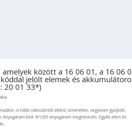
amelyek között a 16 06 01, a 16 06 
 kóddal jelölt elemek és akkumulátor
: 20 01 33*)
déka
ulátor, A többi cikkszámtól eltérő, ismeretlen, vegyesen gyűjtött,
ok: Anyagáram kód: W1305 Anyagáram megnevezés: Egyéb elem és
...