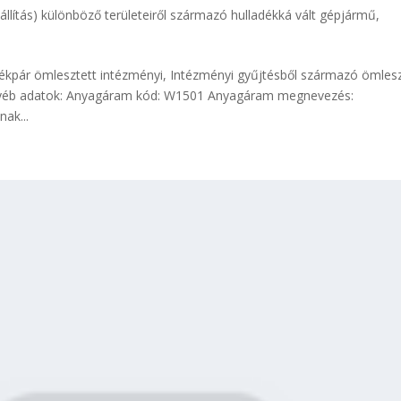
állítás) különböző területeiről származó hulladékká vált gépjármű
,
ékpár ömlesztett intézményi, Intézményi gyűjtésből származó ömlesz
Egyéb adatok: Anyagáram kód: W1501 Anyagáram megnevezés:
ak...