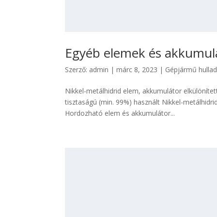
Egyéb elemek és akkumulá
Szerző:
admin
|
márc 8, 2023
|
Gépjármű hulla
Nikkel-metálhidrid elem, akkumulátor elkülönített
tisztaságú (min. 99%) használt Nikkel-metálhi
Hordozható elem és akkumulátor...