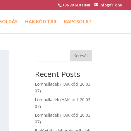
+36 30 610 1048
info@frik.hu
EGOLDÁS
HAK KÓD TÁR
KAPCSOLAT
Keresés
Recent Posts
Lomhulladék (HAK kód: 20 03
07)
Lomhulladék (HAK kód: 20 03
07)
Lomhulladék (HAK kód: 20 03
07)
Biológiailag lebomló hulladék