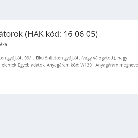
torok (HAK kód: 16 06 05)
déka
en gyűjtött 99/1, Elkülönítetten gyűjtött (vagy válogatott), nagy
drid elemek Egyéb adatok: Anyagáram kód: W1301 Anyagáram megneve