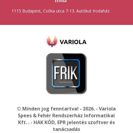
Iroda
1115 Budapest, Csóka utca 7-13. Autókut Irodaház
© Minden jog fenntartva! - 2026. - Variola
Spees & Fehér Rendszerház Informatikai
Kft. . - HAK KÓD, EPR jelentés szoftver és
tanácsadás