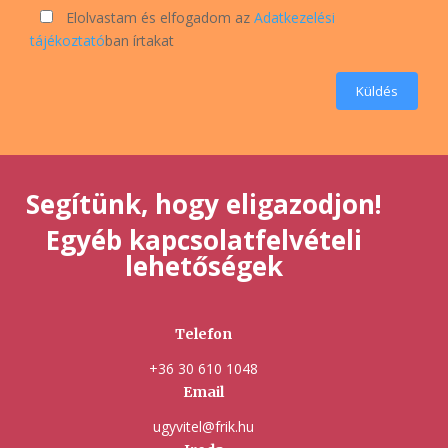
Elolvastam és elfogadom az
Adatkezelési
tájékoztató
ban írtakat
Küldés
Segítünk, hogy eligazodjon!
Egyéb kapcsolatfelvételi
lehetőségek
Telefon
+36 30 610 1048
Email
ugyvitel@frik.hu