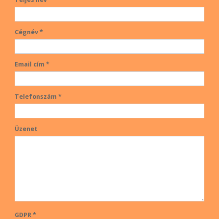
Cégnév *
Email cím *
Telefonszám *
Üzenet
GDPR *