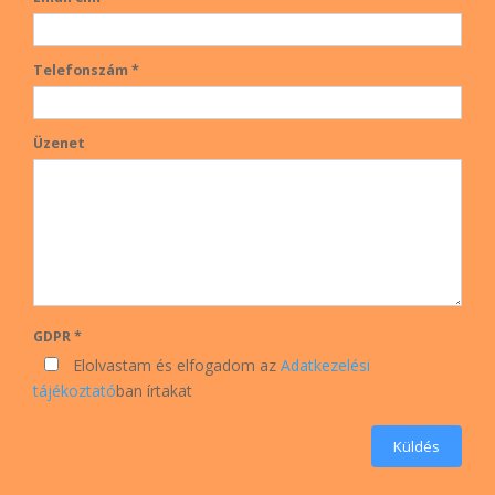
Telefonszám *
Üzenet
GDPR *
Elolvastam és elfogadom az
Adatkezelési
tájékoztató
ban írtakat
Küldés