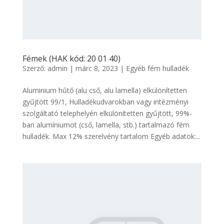
Fémek (HAK kód: 20 01 40)
Szerző:
admin
|
márc 8, 2023
|
Egyéb fém hulladék
Aluminium hűtő (alu cső, alu lamella) elkülönítetten
gyűjtött 99/1, Hulladékudvarokban vagy intézményi
szolgáltató telephelyén elkülönítetten gyűjtött, 99%-
ban alumíniumot (cső, lamella, stb.) tartalmazó fém
hulladék. Max 12% szerelvény tartalom Egyéb adatok:...