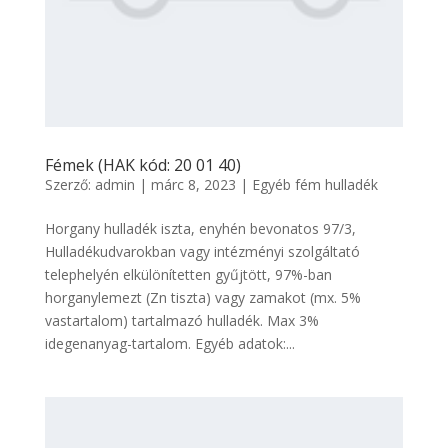
Fémek (HAK kód: 20 01 40)
Szerző:
admin
|
márc 8, 2023
|
Egyéb fém hulladék
Horgany hulladék iszta, enyhén bevonatos 97/3,
Hulladékudvarokban vagy intézményi szolgáltató
telephelyén elkülönítetten gyűjtött, 97%-ban
horganylemezt (Zn tiszta) vagy zamakot (mx. 5%
vastartalom) tartalmazó hulladék. Max 3%
idegenanyag-tartalom. Egyéb adatok:...