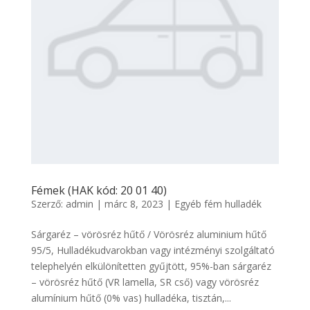
Fémek (HAK kód: 20 01 40)
Szerző:
admin
|
márc 8, 2023
|
Egyéb fém hulladék
Sárgaréz – vörösréz hűtő / Vörösréz aluminium hűtő
95/5, Hulladékudvarokban vagy intézményi szolgáltató
telephelyén elkülönítetten gyűjtött, 95%-ban sárgaréz
– vörösréz hűtő (VR lamella, SR cső) vagy vörösréz
alumínium hűtő (0% vas) hulladéka, tisztán,...