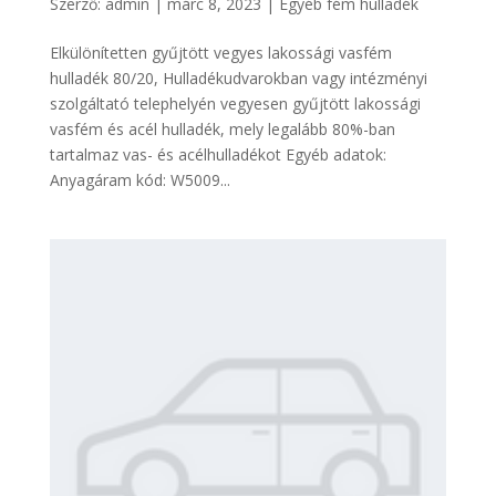
Szerző:
admin
|
márc 8, 2023
|
Egyéb fém hulladék
Elkülönítetten gyűjtött vegyes lakossági vasfém
hulladék 80/20, Hulladékudvarokban vagy intézményi
szolgáltató telephelyén vegyesen gyűjtött lakossági
vasfém és acél hulladék, mely legalább 80%-ban
tartalmaz vas- és acélhulladékot Egyéb adatok:
Anyagáram kód: W5009...