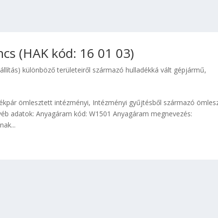
cs (HAK kód: 16 01 03)
állítás) különböző területeiről származó hulladékká vált gépjármű
,
ékpár ömlesztett intézményi, Intézményi gyűjtésből származó ömlesz
Egyéb adatok: Anyagáram kód: W1501 Anyagáram megnevezés:
ak...