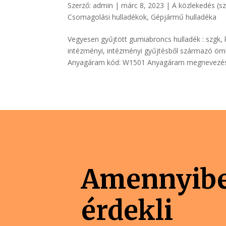
Szerző:
admin
|
márc 8, 2023
|
A közlekedés (sz
Csomagolási hulladékok
,
Gépjármű hulladéka
Vegyesen gyűjtött gumiabroncs hulladék : szgk,
intézményi, intézményi gyűjtésből származó öml
Anyagáram kód: W1501 Anyagáram megnevezés:
Amennyib
érdekli