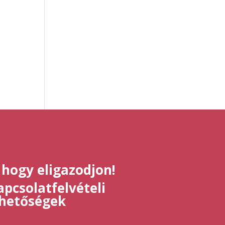
t
 hogy eligazodjon!
pcsolatfelvételi
ehetőségek