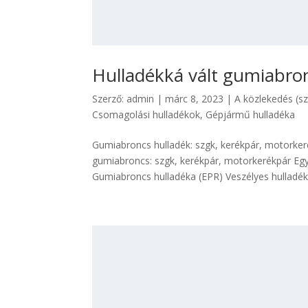
Hulladékká vált gumiabron
Szerző:
admin
|
márc 8, 2023
|
A közlekedés (sz
Csomagolási hulladékok
,
Gépjármű hulladéka
Gumiabroncs hulladék: szgk, kerékpár, motorker
gumiabroncs: szgk, kerékpár, motorkerékpár 
Gumiabroncs hulladéka (EPR) Veszélyes hulladékn