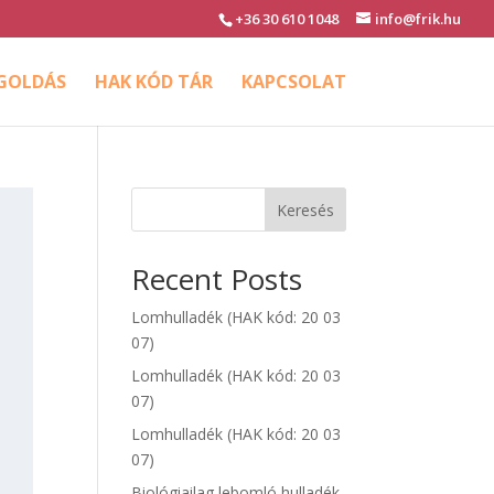
+36 30 610 1048
info@frik.hu
EGOLDÁS
HAK KÓD TÁR
KAPCSOLAT
Keresés
Recent Posts
Lomhulladék (HAK kód: 20 03
07)
Lomhulladék (HAK kód: 20 03
07)
Lomhulladék (HAK kód: 20 03
07)
Biológiailag lebomló hulladék