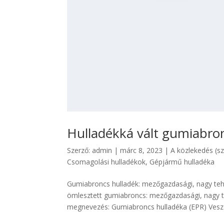
Hulladékká vált gumiabron
Szerző:
admin
|
márc 8, 2023
|
A közlekedés (sz
Csomagolási hulladékok
,
Gépjármű hulladéka
Gumiabroncs hulladék: mezőgazdasági, nagy teh
ömlesztett gumiabroncs: mezőgazdasági, nagy
megnevezés: Gumiabroncs hulladéka (EPR) Veszél