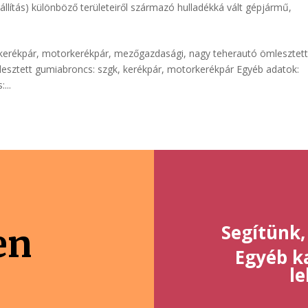
állítás) különböző területeiről származó hulladékká vált gépjármű
,
 kerékpár, motorkerékpár, mezőgazdasági, nagy teherautó ömlesztet
esztett gumiabroncs: szgk, kerékpár, motorkerékpár Egyéb adatok:
...
Segítünk,
en
Egyéb ka
l