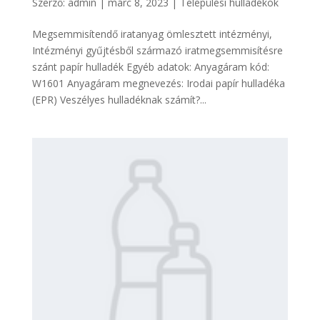
Szerző:
admin
|
márc 8, 2023
|
Települési hulladékok
Megsemmisítendő iratanyag ömlesztett intézményi,
Intézményi gyűjtésből származó iratmegsemmisítésre
szánt papír hulladék Egyéb adatok: Anyagáram kód:
W1601 Anyagáram megnevezés: Irodai papír hulladéka
(EPR) Veszélyes hulladéknak számít?...