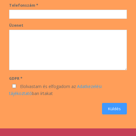
Telefonszám *
Üzenet
GDPR *
Elolvastam és elfogadom az
Adatkezelési
tájékoztató
ban írtakat
Küldés