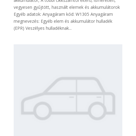
akkumulátor, A többi cikkszámtól eltérő, ismeretlen,
vegyesen gyűjtött, használt elemek és akkumulátorok
Egyéb adatok: Anyagáram kód: W1305 Anyagáram
megnevezés: Egyéb elem és akkumulátor hulladék
(EPR) Veszélyes hulladéknak...