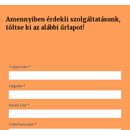
Amennyiben érdekli szolgáltatásunk,
töltse ki az alábbi űrlapot!
Teljes név *
Cégnév *
Email cím *
Telefonszám *