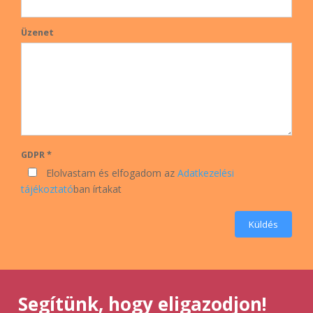
Üzenet
GDPR *
Elolvastam és elfogadom az
Adatkezelési
tájékoztató
ban írtakat
Küldés
Segítünk, hogy eligazodjon!