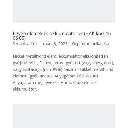
Egyéb elemek és akkumulátorok (HAK kód: 16
06 05)
Szerző:
admin
|
márc 8, 2023
|
Gépjármű hulladéka
Nikkel-metálhidrid elem, akkumulátor elkülönítetten
gyűjtött 99/1, Elkülönítetten gyűjtött (vagy válogatott),
nagy tisztaságú (min. 99%) használt Nikkel-metálhidrid
elemek Egyéb adatok: Anyagáram kód: W1301
Anyagáram megnevezés: Hordozható elem és
akkumulátor...